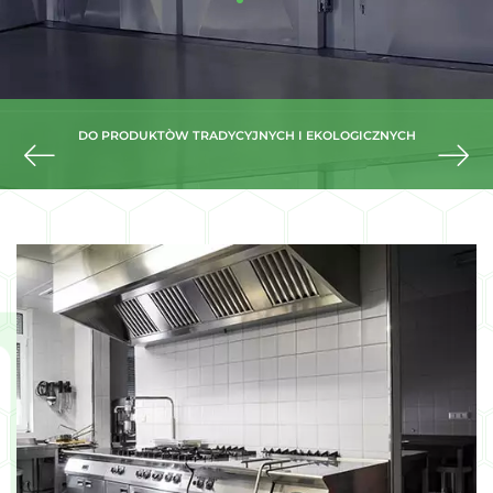
YCJE Z
DO PRODUKTÒW TRADYCYJNYCH I EKOLOGICZNYCH
WYKON